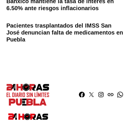
Banxico mantiene la tasa de interés en
6.50% ante riesgos inflacionarios
Pacientes trasplantados del IMSS San
José denuncian falta de medicamentos en
Puebla
Facebook
Twitter
Instagram
issuu
What