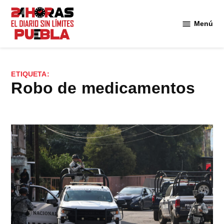
Saltar
al
Menú
Diario
contenido
24
Horas
Puebla
ETIQUETA:
robo de medicamentos