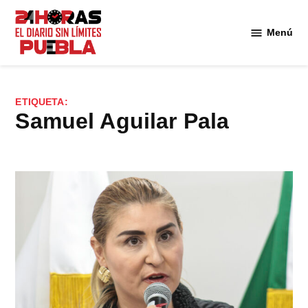
Saltar
al
Menú
Diario
contenido
24
Horas
Puebla
ETIQUETA:
Samuel Aguilar Pala