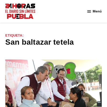
Saltar
al
Menú
Diario
contenido
24
Horas
Puebla
ETIQUETA:
san baltazar tetela