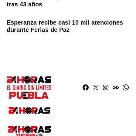
tras 43 años
Esperanza recibe casi 10 mil atenciones
durante Ferias de Paz
Facebook
Twitter
Instagram
issuu
What