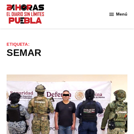
Saltar
al
Menú
Diario
contenido
24
Horas
Puebla
ETIQUETA:
SEMAR