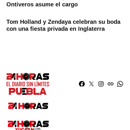
Ontiveros asume el cargo
Tom Holland y Zendaya celebran su boda
con una fiesta privada en Inglaterra
Facebook
Twitter
Instagram
issuu
What