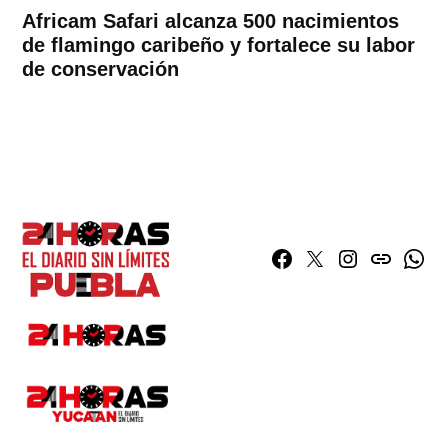
Africam Safari alcanza 500 nacimientos
de flamingo caribeño y fortalece su labor
de conservación
Facebook
Twitter
Instagram
issuu
What