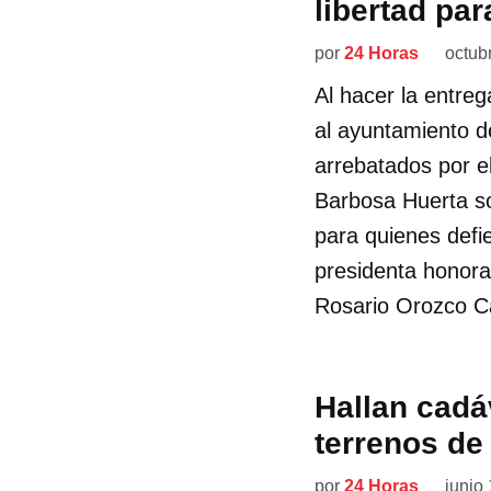
libertad pa
por
24 Horas
octub
Al hacer la entreg
al ayuntamiento de
arrebatados por e
Barbosa Huerta so
para quienes defi
presidenta honorar
Rosario Orozco Ca
Hallan cadá
terrenos de
por
24 Horas
junio