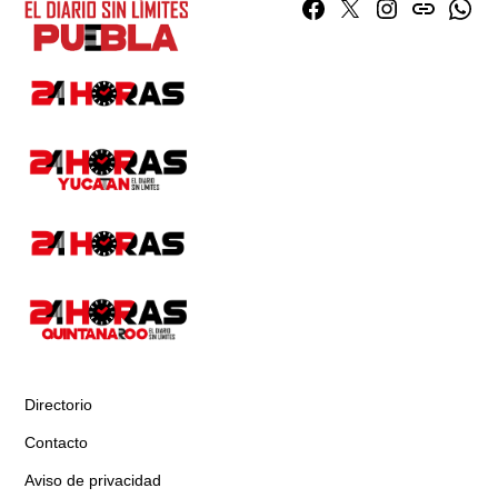
Facebook
Twitter
Instagram
issuu
What
Directorio
Contacto
Aviso de privacidad