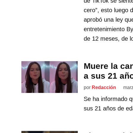
de TikTok se sien
cero”, esto luego
aprobó una ley que
entretenimiento By
de 12 meses, de lo
Muere la ca
a sus 21 añ
por
Redacción
marz
Se ha informado qu
sus 21 años de eda