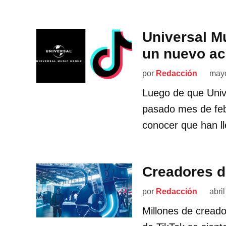
Universal M
un nuevo a
por
Redacción
mayo
Luego de que Unive
pasado mes de feb
conocer que han l
Creadores d
por
Redacción
abri
Millones de creado