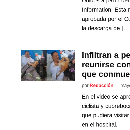
Unidos a partir de
Information. Esta 
aprobada por el C
la descarga de […
Infiltran a p
reunirse co
que conmue
por
Redacción
mayo
En el video se ap
ciclista y cubrebo
que pudiera visita
en el hospital.