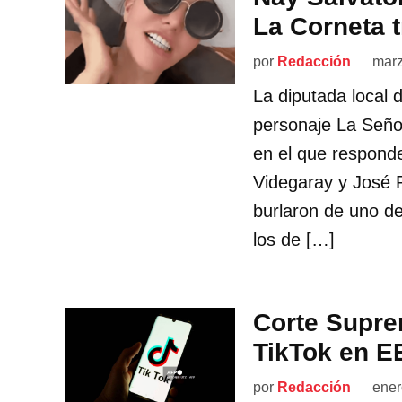
La Corneta t
por
Redacción
marz
La diputada local 
personaje La Seño
en el que respond
Videgaray y José R
burlaron de uno de
los de […]
Corte Supre
TikTok en E
por
Redacción
ener