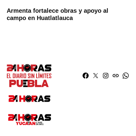
Armenta fortalece obras y apoyo al
campo en Huatlatlauca
Facebook
Twitter
Instagram
issuu
What