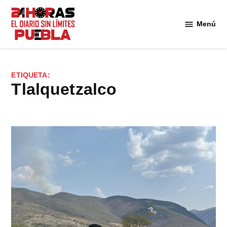
Saltar
al
Menú
Diario
contenido
24
Horas
Puebla
ETIQUETA:
Tlalquetzalco