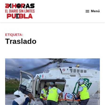
Saltar
al
Menú
Diario
contenido
24
Horas
Puebla
ETIQUETA:
traslado