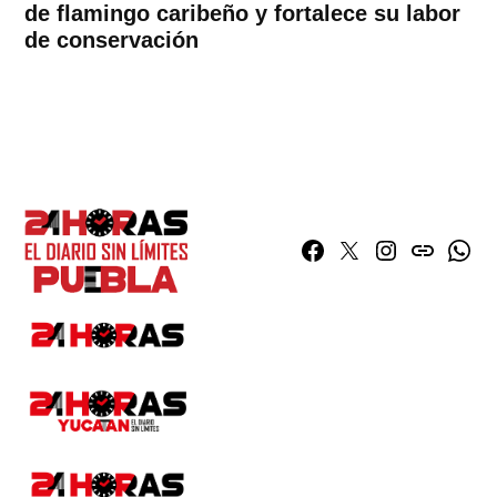
de flamingo caribeño y fortalece su labor
de conservación
Facebook
Twitter
Instagram
issuu
What