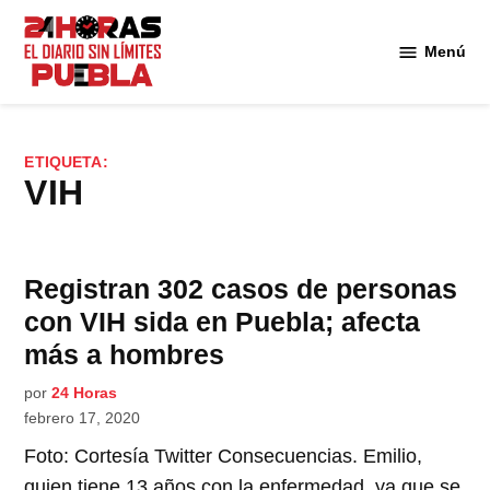
Saltar
al
Menú
Diario
contenido
24
Horas
Puebla
ETIQUETA:
VIH
Registran 302 casos de personas
con VIH sida en Puebla; afecta
más a hombres
por
24 Horas
febrero 17, 2020
Foto: Cortesía Twitter Consecuencias. Emilio,
quien tiene 13 años con la enfermedad, ya que se