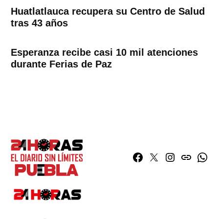
Huatlatlauca recupera su Centro de Salud
tras 43 años
Esperanza recibe casi 10 mil atenciones
durante Ferias de Paz
Facebook
Twitter
Instagram
issuu
What