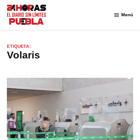
Saltar
al
Menú
Diario
contenido
24
Horas
Puebla
ETIQUETA:
volaris