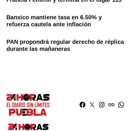
Banxico mantiene tasa en 6.50% y
refuerza cautela ante inflación
PAN propondrá regular derecho de réplica
durante las mañaneras
Facebook
Twitter
Instagram
issuu
What