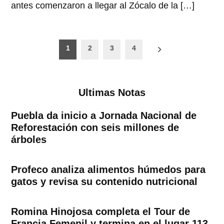
antes comenzaron a llegar al Zócalo de la […]
Paginación
1
2
3
4
de
entradas
Ultimas Notas
Puebla da inicio a Jornada Nacional de
Reforestación con seis millones de
árboles
Profeco analiza alimentos húmedos para
gatos y revisa su contenido nutricional
Romina Hinojosa completa el Tour de
Francia Femenil y termina en el lugar 113