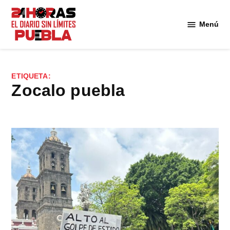
Saltar
al
Menú
Diario
contenido
24
Horas
Puebla
ETIQUETA:
zocalo puebla