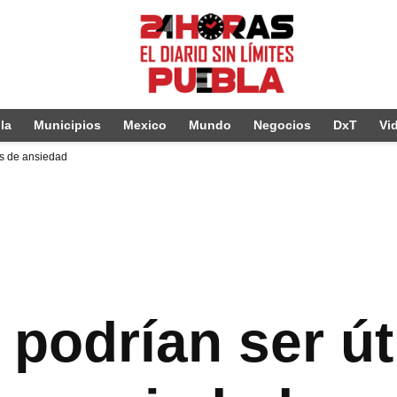
la
Municipios
Mexico
Mundo
Negocios
DxT
Vi
nos de ansiedad
 podrían ser út