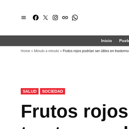
Saltar
al
Facebook
Twitter
Instagram
issuu
Whatsapp
contenido
Inicio
Pueb
Home
»
Minuto a minuto
»
Frutos rojos podrían ser útiles en trastor
PUBLICADO
SALUD
SOCIEDAD
EN
Frutos rojos