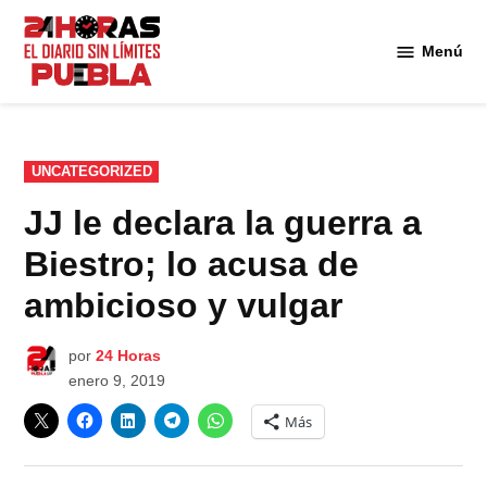
Saltar
al
Menú
Diario
contenido
24
Horas
Puebla
PUBLICADO
UNCATEGORIZED
EN
JJ le declara la guerra a
Biestro; lo acusa de
ambicioso y vulgar
por
24 Horas
enero 9, 2019
Más