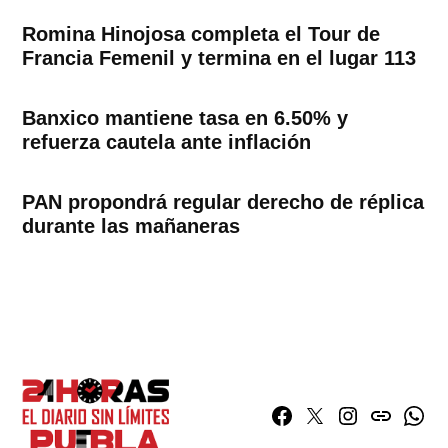
Romina Hinojosa completa el Tour de
Francia Femenil y termina en el lugar 113
Banxico mantiene tasa en 6.50% y
refuerza cautela ante inflación
PAN propondrá regular derecho de réplica
durante las mañaneras
Facebook
Twitter
Instagram
issuu
What