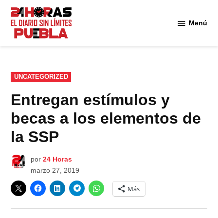
Saltar
al
Menú
Diario
contenido
24
Horas
Puebla
PUBLICADO
UNCATEGORIZED
EN
Entregan estímulos y
becas a los elementos de
la SSP
por
24 Horas
marzo 27, 2019
Más