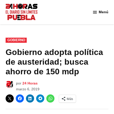
Saltar
al
Menú
Diario
contenido
24
Horas
Puebla
PUBLICADO
GOBIERNO
EN
Gobierno adopta política
de austeridad; busca
ahorro de 150 mdp
por
24 Horas
marzo 6, 2019
Más