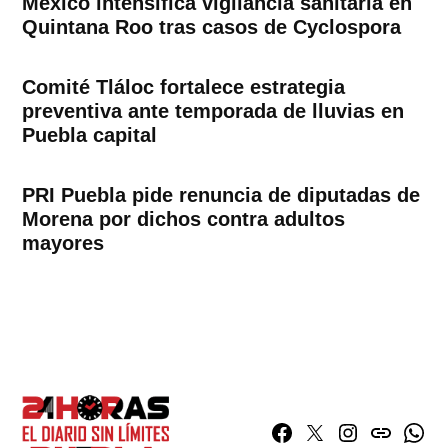
México intensifica vigilancia sanitaria en
Quintana Roo tras casos de Cyclospora
Comité Tláloc fortalece estrategia
preventiva ante temporada de lluvias en
Puebla capital
PRI Puebla pide renuncia de diputadas de
Morena por dichos contra adultos
mayores
Facebook
Twitter
Instagram
issuu
What