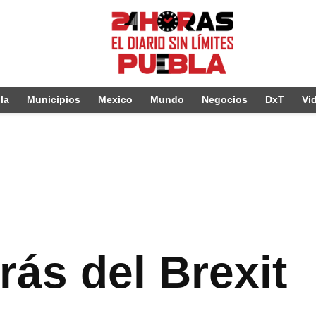
la
Municipios
Mexico
Mundo
Negocios
DxT
Vi
rás del Brexit