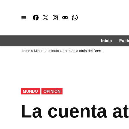
Saltar
al
Facebook
Twitter
Instagram
issuu
Whatsapp
contenido
Inicio
Pueb
Home
»
Minuto a minuto
»
La cuenta atrás del Brexit
PUBLICADO
MUNDO
OPINIÓN
EN
La cuenta at