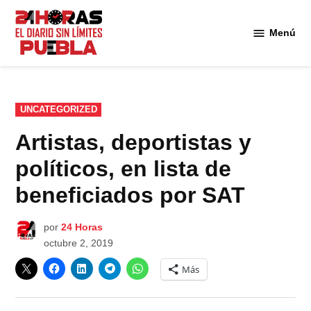
Saltar
al
Menú
Diario
contenido
24
Horas
Puebla
PUBLICADO
UNCATEGORIZED
EN
Artistas, deportistas y
políticos, en lista de
beneficiados por SAT
por
24 Horas
octubre 2, 2019
Más