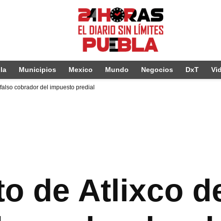
la
Municipios
Mexico
Mundo
Negocios
DxT
Vi
falso cobrador del impuesto predial
o de Atlixco d