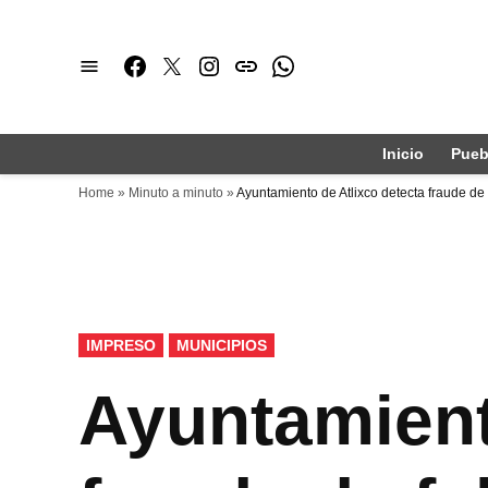
Saltar
al
Facebook
Twitter
Instagram
issuu
Whatsapp
contenido
Inicio
Pueb
Home
»
Minuto a minuto
»
Ayuntamiento de Atlixco detecta fraude de 
PUBLICADO
IMPRESO
MUNICIPIOS
EN
Ayuntamient