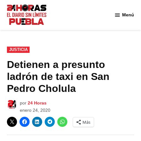
Saltar
al
Menú
Diario
contenido
24
Horas
Puebla
PUBLICADO
JUSTICIA
EN
Detienen a presunto
ladrón de taxi en San
Pedro Cholula
por
24 Horas
enero 24, 2020
Más