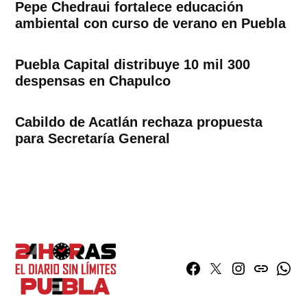
Pepe Chedraui fortalece educación
ambiental con curso de verano en Puebla
Puebla Capital distribuye 10 mil 300
despensas en Chapulco
Cabildo de Acatlán rechaza propuesta
para Secretaría General
Facebook
Twitter
Instagram
issuu
What