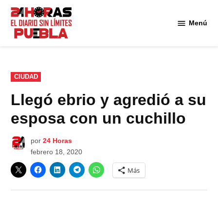
Saltar
al
Menú
Diario
contenido
24
Horas
Puebla
PUBLICADO
CIUDAD
EN
Llegó ebrio y agredió a su
esposa con un cuchillo
por
24 Horas
febrero 18, 2020
Más