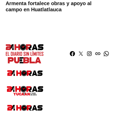
Armenta fortalece obras y apoyo al
campo en Huatlatlauca
Facebook
Twitter
Instagram
issuu
What