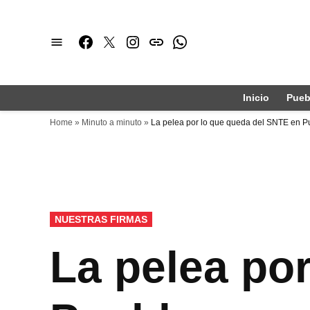
Saltar
al
Facebook
Twitter
Instagram
issuu
Whatsapp
contenido
Inicio
Pueb
Home
»
Minuto a minuto
»
La pelea por lo que queda del SNTE en P
PUBLICADO
NUESTRAS FIRMAS
EN
La pelea po