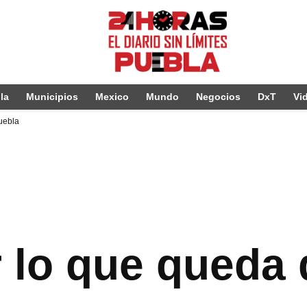
la
Municipios
Mexico
Mundo
Negocios
DxT
Vi
uebla
r lo que queda