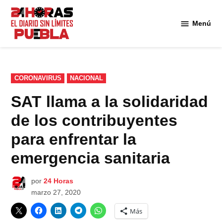
Saltar
al
Menú
Diario
contenido
24
Horas
Puebla
PUBLICADO
CORONAVIRUS
NACIONAL
EN
SAT llama a la solidaridad
de los contribuyentes
para enfrentar la
emergencia sanitaria
por
24 Horas
marzo 27, 2020
Más