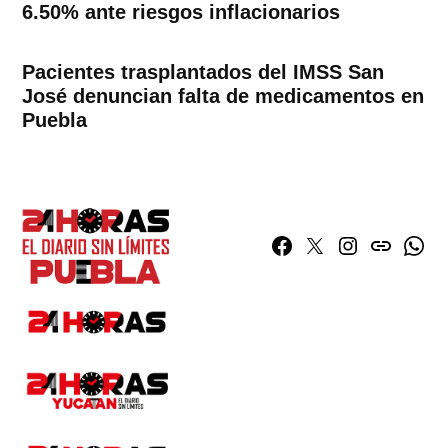
6.50% ante riesgos inflacionarios
Pacientes trasplantados del IMSS San
José denuncian falta de medicamentos en
Puebla
Facebook
Twitter
Instagram
issuu
What