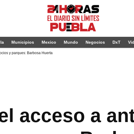
la
Municipios
Mexico
Mundo
Negocios
DxT
Vi
gocios y parques: Barbosa Huerta
el acceso a ant