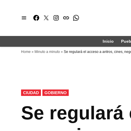
Saltar
al
Facebook
Twitter
Instagram
issuu
Whatsapp
contenido
Inicio
Pueb
Home
»
Minuto a minuto
»
Se regulará el acceso a antros, cines, ne
PUBLICADO
CIUDAD
GOBIERNO
EN
Se regulará 