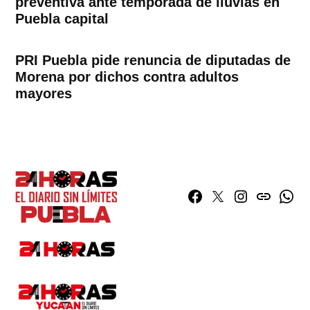
preventiva ante temporada de lluvias en
Puebla capital
PRI Puebla pide renuncia de diputadas de
Morena por dichos contra adultos
mayores
Facebook
Twitter
Instagram
issuu
What