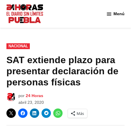
Saltar
al
Menú
Diario
contenido
24
Horas
Puebla
PUBLICADO
NACIONAL
EN
SAT extiende plazo para
presentar declaración de
personas físicas
por
24 Horas
abril 23, 2020
Más