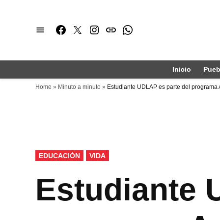
Saltar
al
Facebook
Twitter
Instagram
issuu
Whatsapp
contenido
Inicio
Pueb
Home
»
Minuto a minuto
»
Estudiante UDLAP es parte del programa 
PUBLICADO
EDUCACIÓN
VIDA
EN
Estudiante 