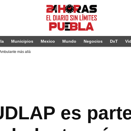
la
Municipios
Mexico
Mundo
Negocios
DxT
Vi
Ambulante más allá
UDLAP es parte