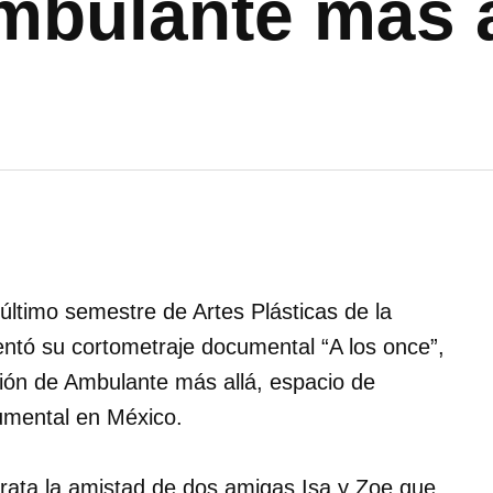
bulante más a
último semestre de Artes Plásticas de la
entó su cortometraje documental “A los once”,
ión de Ambulante más allá, espacio de
cumental en México.
trata la amistad de dos amigas Isa y Zoe que