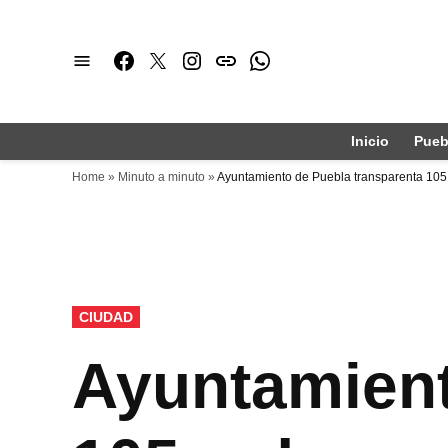
Saltar
al
Facebook
Twitter
Instagram
issuu
Whatsapp
contenido
Inicio
Pueb
Home
»
Minuto a minuto
»
Ayuntamiento de Puebla transparenta 10
PUBLICADO
CIUDAD
EN
Ayuntamient