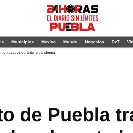
la
Municipios
Mexico
Mundo
Negocios
DxT
Vi
5 mdp usados durante la pandemia
o de Puebla t