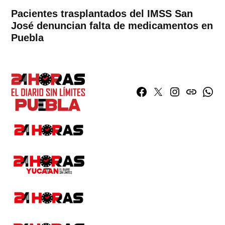
Pacientes trasplantados del IMSS San
José denuncian falta de medicamentos en
Puebla
Facebook
Twitter
Instagram
issuu
What