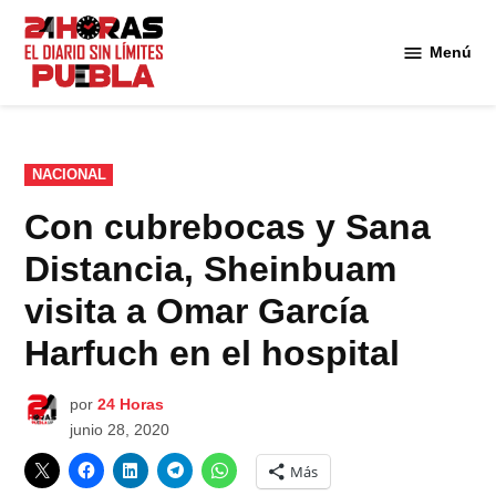
Saltar
al
Menú
Diario
contenido
24
Horas
Puebla
PUBLICADO
NACIONAL
EN
Con cubrebocas y Sana
Distancia, Sheinbuam
visita a Omar García
Harfuch en el hospital
por
24 Horas
junio 28, 2020
Más