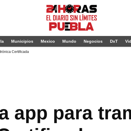
la
Municipios
Mexico
Mundo
Negocios
DxT
Vi
trónica Certificada
a app para tra