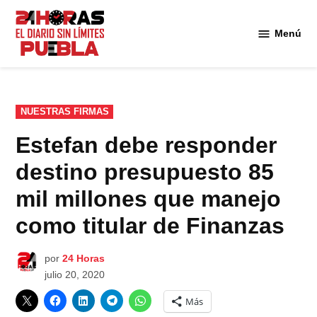
Saltar
al
Menú
Diario
contenido
24
Horas
Puebla
PUBLICADO
NUESTRAS FIRMAS
EN
Estefan debe responder
destino presupuesto 85
mil millones que manejo
como titular de Finanzas
por
24 Horas
julio 20, 2020
Más