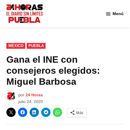
Saltar
al
Menú
Diario
contenido
24
Horas
Puebla
PUBLICADO
MEXICO
PUEBLA
EN
Gana el INE con
consejeros elegidos:
Miguel Barbosa
por
24 Horas
julio 24, 2020
Más