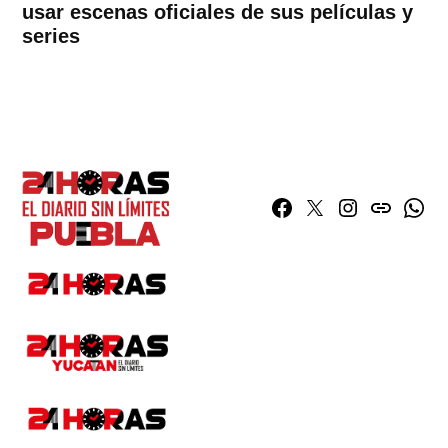
usar escenas oficiales de sus películas y
series
Facebook
Twitter
Instagram
issuu
What