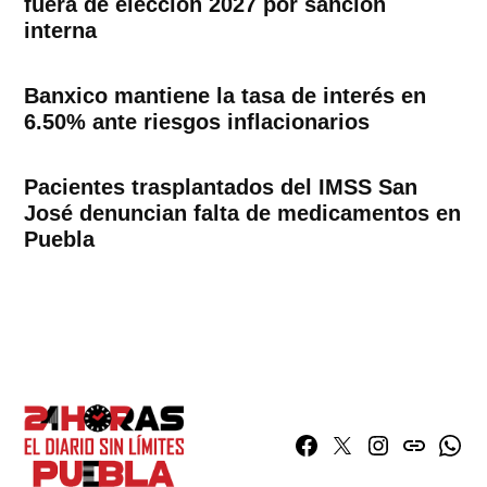
fuera de elección 2027 por sanción
interna
Banxico mantiene la tasa de interés en
6.50% ante riesgos inflacionarios
Pacientes trasplantados del IMSS San
José denuncian falta de medicamentos en
Puebla
Facebook
Twitter
Instagram
issuu
What