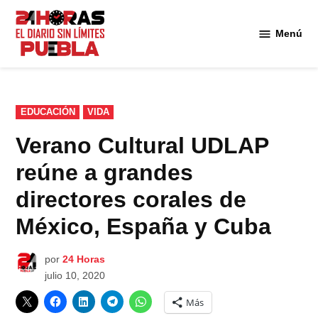
Saltar
al
Menú
Diario
contenido
24
Horas
Puebla
PUBLICADO
EDUCACIÓN
VIDA
EN
Verano Cultural UDLAP
reúne a grandes
directores corales de
México, España y Cuba
por
24 Horas
julio 10, 2020
Más