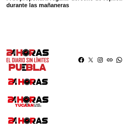
durante las mañaneras
Facebook
Twitter
Instagram
issuu
What