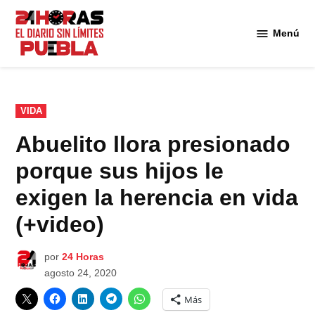
Saltar
al
Menú
Diario
contenido
24
Horas
Puebla
PUBLICADO
VIDA
EN
Abuelito llora presionado
porque sus hijos le
exigen la herencia en vida
(+video)
por
24 Horas
agosto 24, 2020
Más