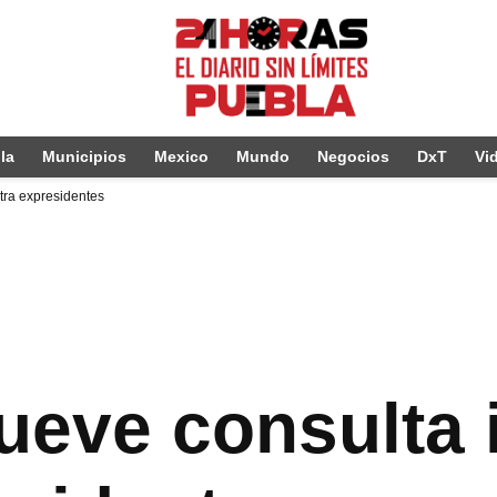
la
Municipios
Mexico
Mundo
Negocios
DxT
Vi
ra expresidentes
eve consulta 