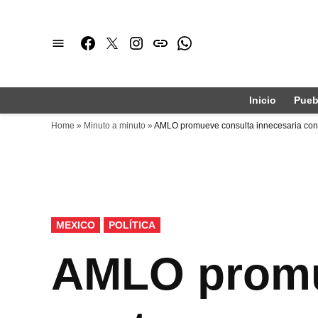
Saltar
al
Facebook
Twitter
Instagram
issuu
Whatsapp
contenido
Inicio
Pueb
Home
»
Minuto a minuto
»
AMLO promueve consulta innecesaria cont
PUBLICADO
MEXICO
POLÍTICA
EN
AMLO promu