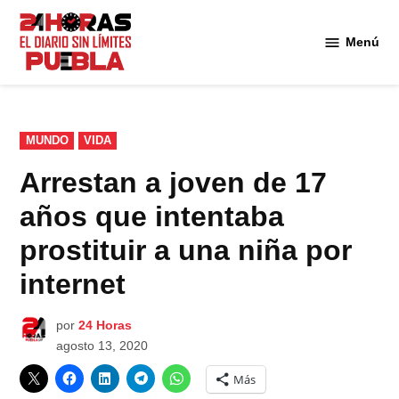
Saltar
al
Menú
Diario
contenido
24
Horas
Puebla
PUBLICADO
MUNDO
VIDA
EN
Arrestan a joven de 17
años que intentaba
prostituir a una niña por
internet
por
24 Horas
agosto 13, 2020
Más