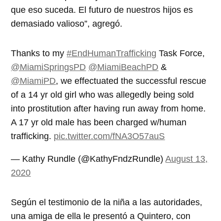
que eso suceda. El futuro de nuestros hijos es
demasiado valioso”, agregó.
Thanks to my
#EndHumanTrafficking
Task Force,
@MiamiSpringsPD
@MiamiBeachPD
&
@MiamiPD
, we effectuated the successful rescue
of a 14 yr old girl who was allegedly being sold
into prostitution after having run away from home.
A 17 yr old male has been charged w/human
trafficking.
pic.twitter.com/fNA3O57auS
— Kathy Rundle (@KathyFndzRundle)
August 13,
2020
Según el testimonio de la niña a las autoridades,
una amiga de ella le presentó a Quintero, con