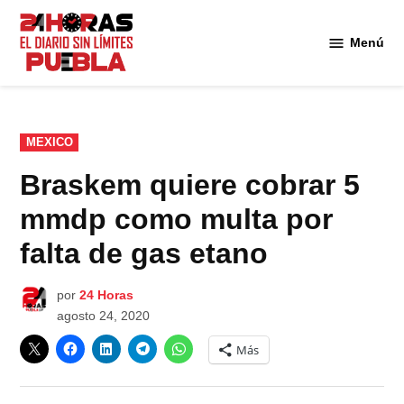
Saltar
al
Menú
Diario
contenido
24
Horas
Puebla
PUBLICADO
MEXICO
EN
Braskem quiere cobrar 5
mmdp como multa por
falta de gas etano
por
24 Horas
agosto 24, 2020
Más