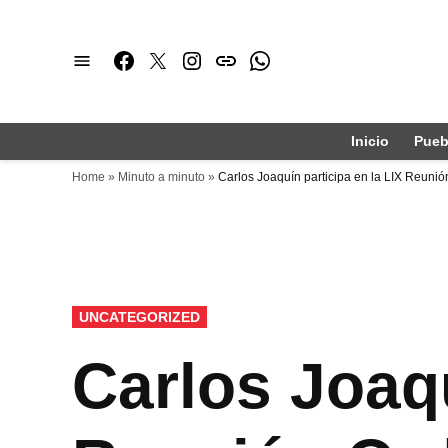
Saltar
al
Facebook
Twitter
Instagram
issuu
Whatsapp
contenido
Inicio
Pueb
Home
»
Minuto a minuto
»
Carlos Joaquín participa en la LIX Reun
PUBLICADO
UNCATEGORIZED
EN
Carlos Joaqu