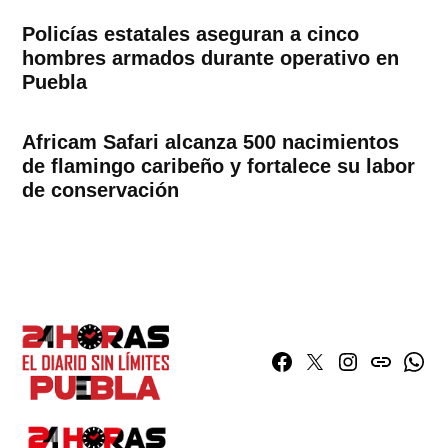
Policías estatales aseguran a cinco
hombres armados durante operativo en
Puebla
Africam Safari alcanza 500 nacimientos
de flamingo caribeño y fortalece su labor
de conservación
Facebook
Twitter
Instagram
issuu
What