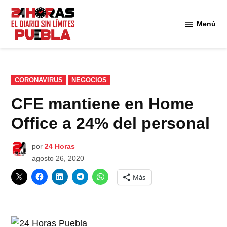
Saltar
al
Menú
Diario
contenido
24
Horas
Puebla
PUBLICADO
CORONAVIRUS
NEGOCIOS
EN
CFE mantiene en Home
Office a 24% del personal
por
24 Horas
agosto 26, 2020
Más