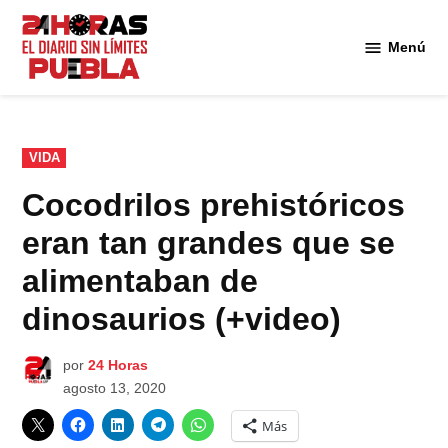
Saltar
al
Menú
Diario
contenido
24
Horas
Puebla
PUBLICADO
VIDA
EN
Cocodrilos prehistóricos
eran tan grandes que se
alimentaban de
dinosaurios (+video)
por
24 Horas
agosto 13, 2020
Más