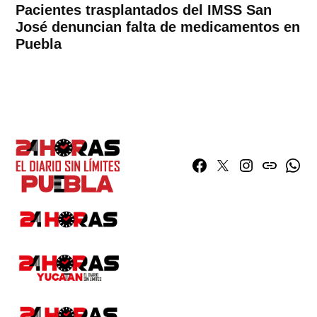
Pacientes trasplantados del IMSS San
José denuncian falta de medicamentos en
Puebla
Facebook
Twitter
Instagram
issuu
What