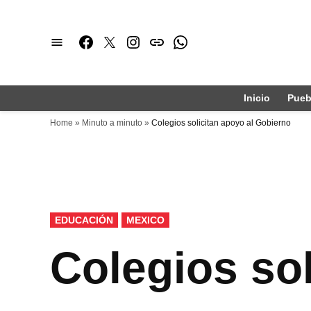
Saltar
al
Facebook
Twitter
Instagram
issuu
Whatsapp
contenido
Inicio
Pueb
Home
»
Minuto a minuto
»
Colegios solicitan apoyo al Gobierno
PUBLICADO
EDUCACIÓN
MEXICO
EN
Colegios so