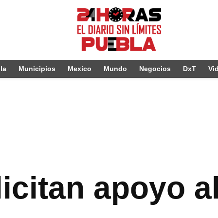
la
Municipios
Mexico
Mundo
Negocios
DxT
Vi
licitan apoyo a