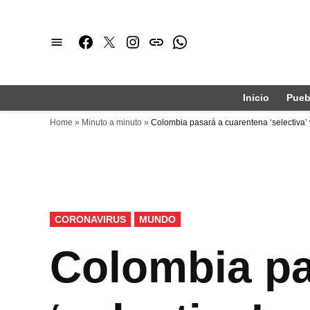
Saltar
al
Facebook
Twitter
Instagram
issuu
Whatsapp
contenido
Inicio
Pueb
Home
»
Minuto a minuto
»
Colombia pasará a cuarentena ‘selectiva’
PUBLICADO
CORONAVIRUS
MUNDO
EN
Colombia pa