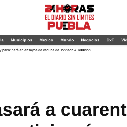
la
Municipios
Mexico
Mundo
Negocios
DxT
Vi
 y participará en ensayos de vacuna de Johnson & Johnson
sará a cuaren