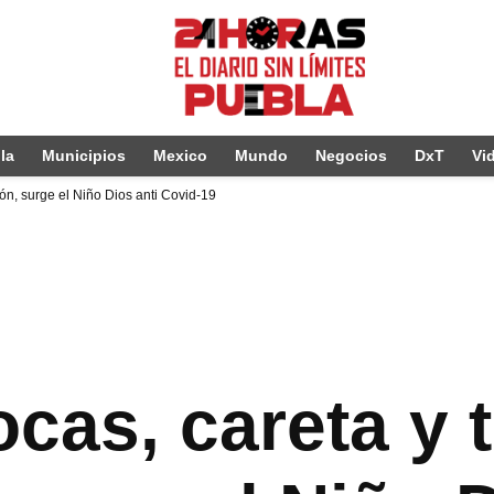
la
Municipios
Mexico
Mundo
Negocios
DxT
Vi
ón, surge el Niño Dios anti Covid-19
as, careta y t