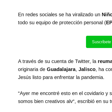
En redes sociales se ha viralizado un
Niñ
todo su equipo de protección personal (
E
Suscríbete 
A través de su cuenta de Twitter, la
r
euma
originaria de
Guadalajara
,
Jalisco
, ha co
Jesús listo para enfrentar la pandemia.
“
Ayer me encontré esto en el covidario
y 
somos bien creativos alv
“, escribió en su t