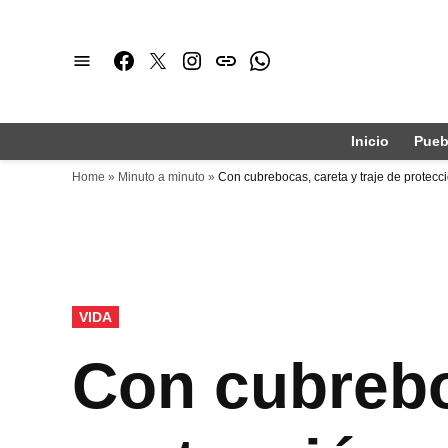
Saltar
al
Facebook
Twitter
Instagram
issuu
Whatsapp
contenido
Inicio
Pueb
Home
»
Minuto a minuto
»
Con cubrebocas, careta y traje de protecci
PUBLICADO
VIDA
EN
Con cubreboc