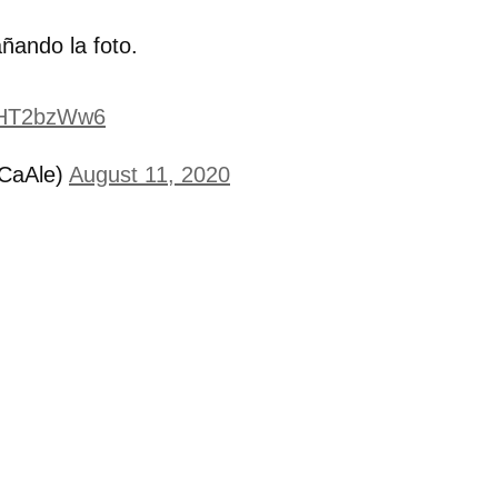
ñando la foto.
8uHT2bzWw6
nCaAle)
August 11, 2020