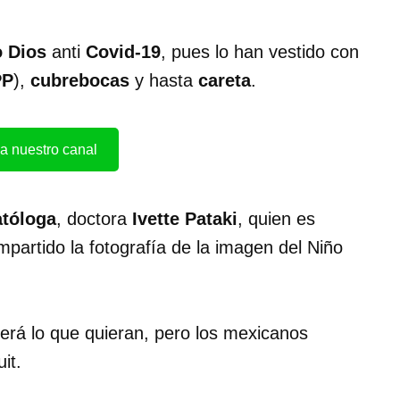
o Dios
anti
Covid-19
, pues lo han vestido con
PP
),
cubrebocas
y hasta
careta
.
a nuestro canal
tóloga
, doctora
Ivette Pataki
, quien es
mpartido la fotografía de la imagen del Niño
será lo que quieran, pero los mexicanos
uit.