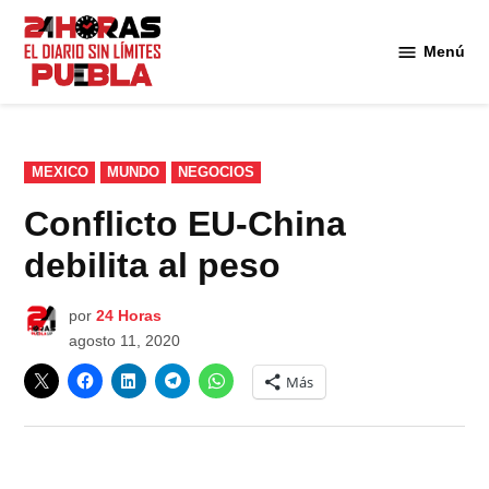
Saltar
al
Menú
Diario
contenido
24
Horas
Puebla
PUBLICADO
MEXICO
MUNDO
NEGOCIOS
EN
Conflicto EU-China
debilita al peso
por
24 Horas
agosto 11, 2020
Más