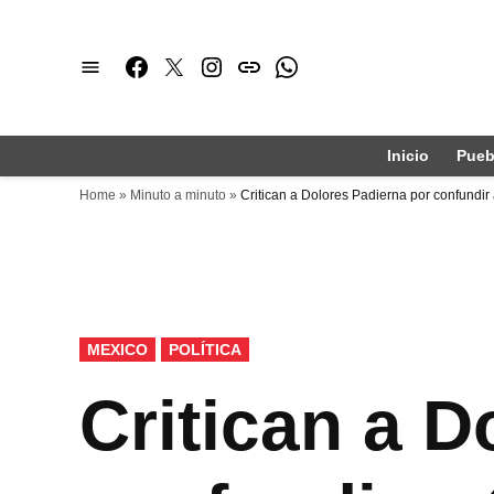
Saltar
al
Facebook
Twitter
Instagram
issuu
Whatsapp
contenido
Inicio
Pueb
Home
»
Minuto a minuto
»
Critican a Dolores Padierna por confundi
PUBLICADO
MEXICO
POLÍTICA
EN
Critican a D