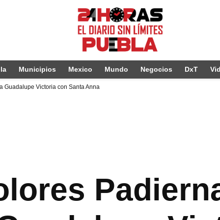
la
Municipios
Mexico
Mundo
Negocios
DxT
Vi
r a Guadalupe Victoria con Santa Anna
olores Padiern