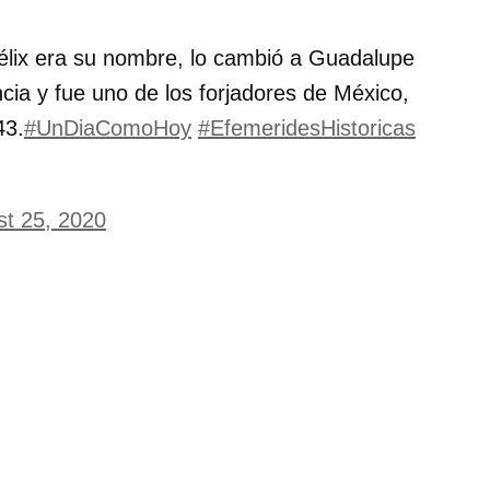
lix era su nombre, lo cambió a Guadalupe
ncia y fue uno de los forjadores de México,
43.
#UnDiaComoHoy
#EfemeridesHistoricas
t 25, 2020