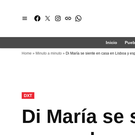
Saltar
al
Facebook
Twitter
Instagram
issuu
Whatsapp
contenido
Inicio
Pueb
Home
»
Minuto a minuto
»
Di María se siente en casa en Lisboa y e
PUBLICADO
DXT
EN
Di María se 