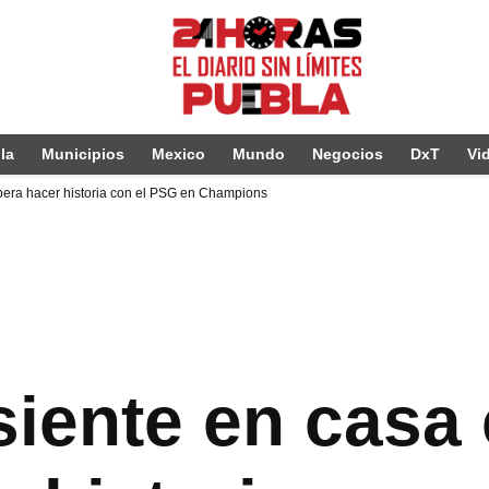
la
Municipios
Mexico
Mundo
Negocios
DxT
Vi
spera hacer historia con el PSG en Champions
siente en casa