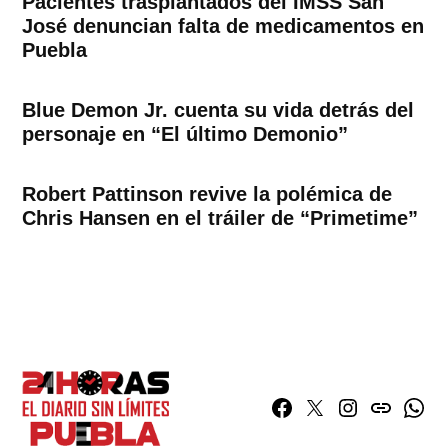
Pacientes trasplantados del IMSS San
José denuncian falta de medicamentos en
Puebla
Blue Demon Jr. cuenta su vida detrás del
personaje en “El último Demonio”
Robert Pattinson revive la polémica de
Chris Hansen en el tráiler de “Primetime”
Facebook
Twitter
Instagram
issuu
What