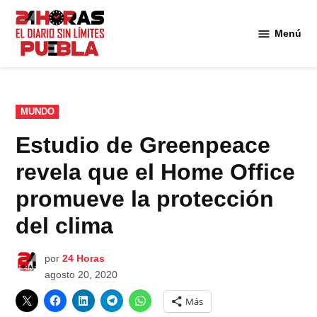
Saltar
al
Menú
Diario
contenido
24
Horas
Puebla
PUBLICADO
MUNDO
EN
Estudio de Greenpeace
revela que el Home Office
promueve la protección
del clima
por
24 Horas
agosto 20, 2020
Más