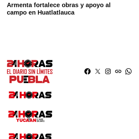
Armenta fortalece obras y apoyo al
campo en Huatlatlauca
Facebook
Twitter
Instagram
issuu
What