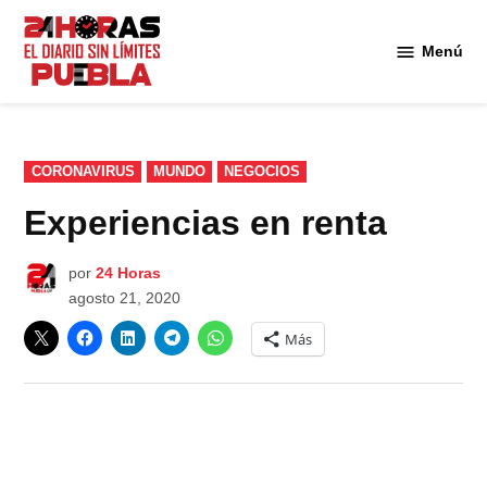
Saltar
al
Menú
Diario
contenido
24
Horas
Puebla
PUBLICADO
CORONAVIRUS
MUNDO
NEGOCIOS
EN
Experiencias en renta
por
24 Horas
agosto 21, 2020
Más