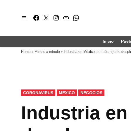
Saltar
al
Facebook
Twitter
Instagram
issuu
Whatsapp
contenido
Inicio
Pueb
Home
»
Minuto a minuto
»
Industria en México atenuó en junio desp
PUBLICADO
CORONAVIRUS
MEXICO
NEGOCIOS
EN
Industria en